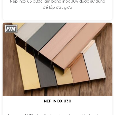
Nẹp inox u3 được làm bằng inox 304 được sử dụng
để lắp đặt giữa
NẸP INOX U30