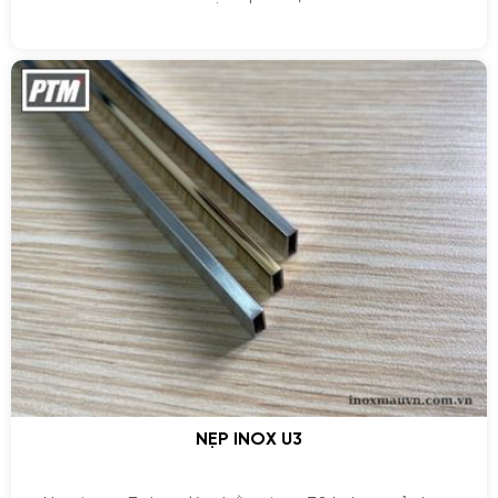
NẸP INOX U3