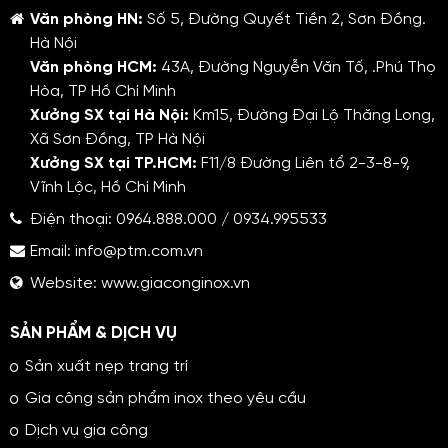
Văn phòng HN:
Số 5, Đường Quyết Tiền 2, Sơn Đồng.
Hà Nội
Văn phòng HCM:
43A, Đường Nguyễn Văn Tố, .Phú Thọ
Hòa, TP Hồ Chí Minh
Xưởng SX tại Hà Nội:
Km15, Đường Đại Lộ Thăng Long,
Xã Sơn Đồng, TP Hà Nội
Xưởng SX tại TP.HCM:
F11/8 Đường Liên tổ 2-3-8-9,
Vĩnh Lộc, Hồ Chí Minh
Điện thoại:
0964.888.000
/
0934.995533
Email:
info@ptm.com.vn
Website:
www.giaconginox.vn
SẢN PHẨM & DỊCH VỤ
Sản xuất nẹp trang trí
Gia công sản phẩm inox theo yêu cầu
Dịch vụ gia công